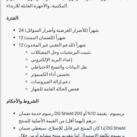
المكتبية، والأجهزة القابلة للارتداء.
الفترة:
24 شهراً (للأضرار العرضية وأضرار السوائل)
12 شهراً (للضمان الممتد)
12 شهراً (للدعم التقني غير المحدود)
تثبيت البرمجيات وحل المشكلات
إعداد البريد الإلكتروني
نقل البيانات والنسخ الاحتياطي
تحسين أداء الكمبيوتر
دعم إزالة الفيروسات
فحص الحالة العامة للجهاز
الشروط والأحكام
رسوم خدمة ضمان DG Shield بريميوم : بقيمة 10% أو 200
درهم (أيهما أقل) من القيمة الأصلية للمنتج.
إذا كان المنتج غير قابل للإصلاح، سيغطي ضمان DG Shield
بريميوم تكلفة الاستبدال إما بتقديم منتج مشابه أو من خلال